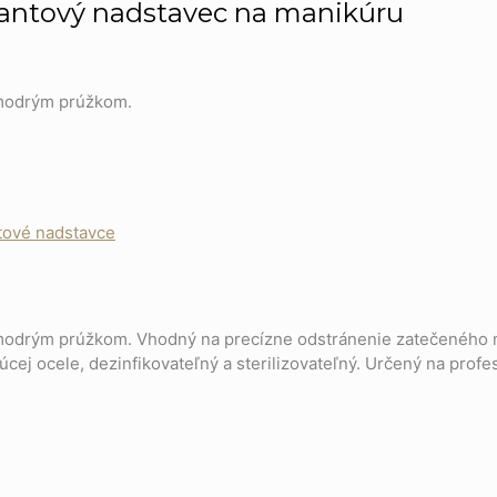
amantový nadstavec na manikúru
s modrým prúžkom.
ové nadstavce
s modrým prúžkom. Vhodný na precízne odstránenie zatečeného 
cej ocele, dezinfikovateľný a sterilizovateľný. Určený na profe