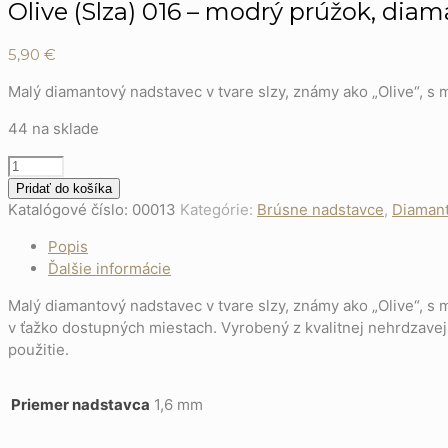
Olive (Slza) 016 – modrý prúžok, di
5,90
€
Malý diamantový nadstavec v tvare slzy, známy ako „Olive“, 
44 na sklade
množstvo
Olive
Pridať do košíka
(Slza)
Katalógové číslo:
00013
Kategórie:
Brúsne nadstavce
,
Diamant
016
Popis
–
Ďalšie informácie
modrý
prúžok,
Malý diamantový nadstavec v tvare slzy, známy ako „Olive“, 
diamantový
v ťažko dostupných miestach. Vyrobený z kvalitnej nehrdzavejú
nadstavec
použitie.
na
manikúru
Priemer nadstavca
1,6 mm