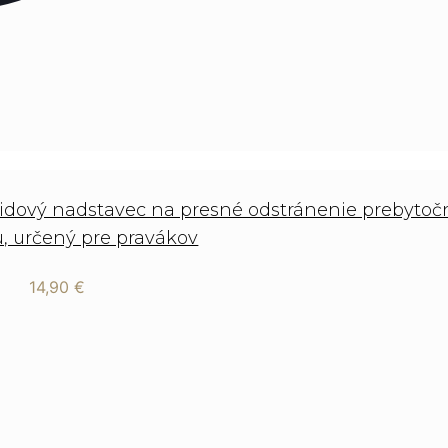
bidový nadstavec na presné odstránenie prebyto
u, určený pre pravákov
14,90
€