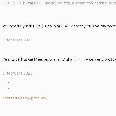
Olive (Slza) 016 – modrý prúžok, diamantový nadstavec 
Rounded Cylinder Bit (Tupá ihla) 014 – červený prúžok, diama
3. februára 2025
Pear Bit (Hruška) Priemer 5 mm, Dĺžka 11 mm – červený prúžo
3. februára 2025
Zobraziť všetky produkty