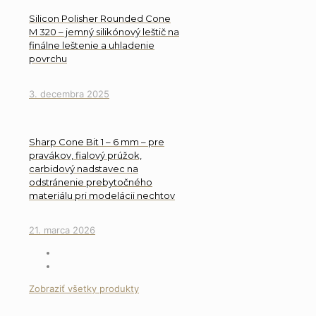
Silicon Polisher Rounded Cone
M 320 – jemný silikónový leštič na
finálne leštenie a uhladenie
povrchu
3. decembra 2025
Sharp Cone Bit 1 – 6 mm – pre
pravákov, fialový prúžok,
carbidový nadstavec na
odstránenie prebytočného
materiálu pri modelácii nechtov
21. marca 2026
Zobraziť všetky produkty