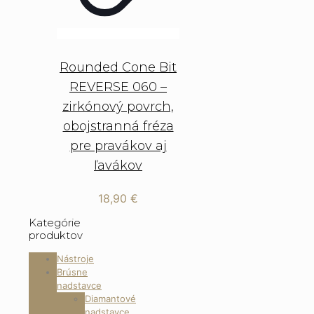
Rounded Cone Bit
REVERSE 060 –
zirkónový povrch,
obojstranná fréza
pre pravákov aj
ľavákov
18,90
€
Kategórie
produktov
Nástroje
Brúsne
nadstavce
Diamantové
nadstavce