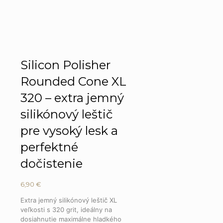
Silicon Polisher
Rounded Cone XL
320 – extra jemný
silikónový leštič
pre vysoký lesk a
perfektné
dočistenie
6,90
€
Extra jemný silikónový leštič XL
veľkosti s 320 grit, ideálny na
dosiahnutie maximálne hladkého