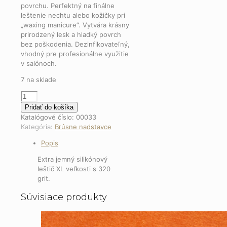
povrchu. Perfektný na finálne
leštenie nechtu alebo kožičky pri
„waxing manicure“. Vytvára krásny
prirodzený lesk a hladký povrch
bez poškodenia. Dezinfikovateľný,
vhodný pre profesionálne využitie
v salónoch.
7 na sklade
množstvo
Silicon
Pridať do košíka
Polisher
Katalógové číslo:
00033
Rounded
Kategória:
Brúsne nadstavce
Cone
Popis
XL
320
Extra jemný silikónový
–
leštič XL veľkosti s 320
extra
grit.
jemný
silikónový
Súvisiace produkty
leštič
pre
vysoký