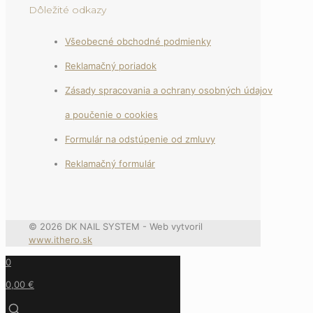
Dôležité odkazy
Všeobecné obchodné podmienky
Reklamačný poriadok
Zásady spracovania a ochrany osobných údajov
a poučenie o cookies
Formulár na odstúpenie od zmluvy
Reklamačný formulár
© 2026 DK NAIL SYSTEM - Web vytvoril
www.ithero.sk
0
0,00 €