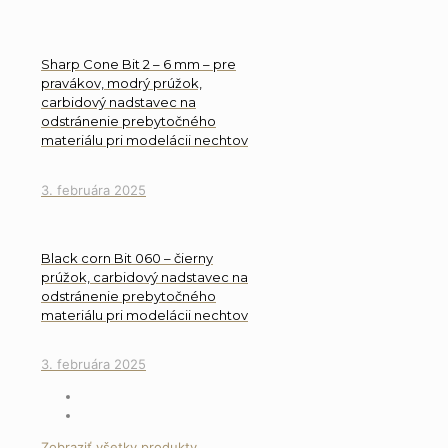
Sharp Cone Bit 2 – 6 mm – pre
pravákov, modrý prúžok,
carbidový nadstavec na
odstránenie prebytočného
materiálu pri modelácii nechtov
3. februára 2025
Black corn Bit 060 – čierny
prúžok, carbidový nadstavec na
odstránenie prebytočného
materiálu pri modelácii nechtov
3. februára 2025
Zobraziť všetky produkty