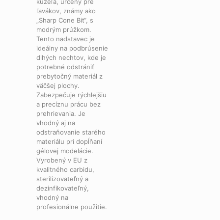
kužeľa, určený pre
modrý
ľavákov, známy ako
prúžok,
„Sharp Cone Bit“, s
carbidový
modrým prúžkom.
nadstavec
Tento nadstavec je
na
ideálny na podbrúsenie
odstránenie
dlhých nechtov, kde je
prebytočného
potrebné odstrániť
materiálu
prebytočný materiál z
pri
väčšej plochy.
modelácii
Zabezpečuje rýchlejšiu
nechtov
a precíznu prácu bez
prehrievania. Je
vhodný aj na
odstraňovanie starého
materiálu pri dopĺňaní
gélovej modelácie.
Vyrobený v EU z
kvalitného carbidu,
sterilizovateľný a
dezinfikovateľný,
vhodný na
profesionálne použitie.