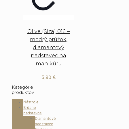
Olive (Slza) 016 –
modrý prúžok,
diamantový
nadstavec na
manikúru
5,90
€
Kategórie
produktov
Nástroje
Brúsne
nadstavce
Diamantové
nadstavce