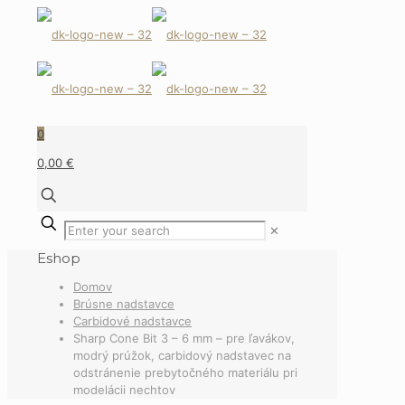
0
0,00 €
✕
Eshop
Domov
Brúsne nadstavce
Carbidové nadstavce
Sharp Cone Bit 3 – 6 mm – pre ľavákov,
modrý prúžok, carbidový nadstavec na
odstránenie prebytočného materiálu pri
modelácii nechtov