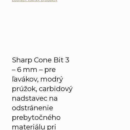
Sharp Cone Bit 3
– 6 mm – pre
ľavákov, modrý
prúžok, carbidový
nadstavec na
odstránenie
prebytočného
materiálu pri